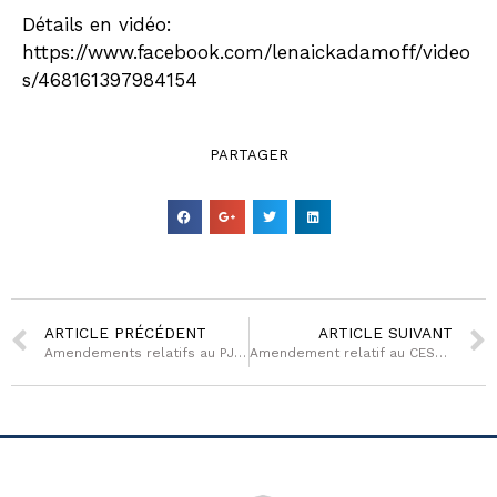
Détails en vidéo:
https://www.facebook.com/lenaickadamoff/video
s/468161397984154
PARTAGER
ARTICLE PRÉCÉDENT
ARTICLE SUIVANT
Amendements relatifs au PJL 3Ds, présentés en Commission des lois
Amendement relatif au CESECE Guyane, adopté en séance dans le cadre du PJL 3DS